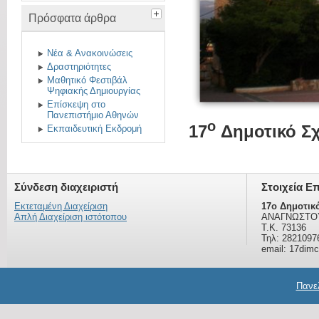
Πρόσφατα άρθρα
Νέα & Ανακοινώσεις
Δραστηριότητες
Μαθητικό Φεστιβάλ
Ψηφιακής Δημιουργίας
Επίσκεψη στο
Πανεπιστήμιο Αθηνών
o
17
Δημοτικό Σχ
Εκπαιδευτική Εκδρομή
Σύνδεση διαχειριστή
Στοιχεία Ε
Εκτεταμένη Διαχείριση
17o Δημοτικ
Απλή Διαχείριση ιστότοπου
ΑΝΑΓΝΩΣΤΟΥ
Τ.Κ. 73136
Τηλ: 2821097
email: 17dim
Πανελ